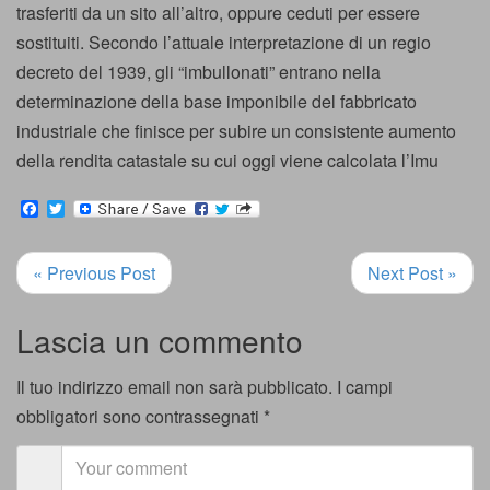
trasferiti da un sito all’altro, oppure ceduti per essere
sostituiti. Secondo l’attuale interpretazione di un regio
decreto del 1939, gli “imbullonati” entrano nella
determinazione della base imponibile del fabbricato
industriale che finisce per subire un consistente aumento
della rendita catastale su cui oggi viene calcolata l’Imu
Facebook
Twitter
« Previous Post
Next Post »
Lascia un commento
Il tuo indirizzo email non sarà pubblicato.
I campi
obbligatori sono contrassegnati
*